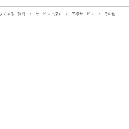
よくあるご質問
サービスで探す
回線サービス
その他
サービスから探す
AsahiNet 光
固定IPアドレス
WiMAX +5G
フレッツ 光