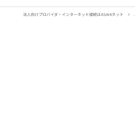
法人向けプロバイダ・インターネット接続はASAHIネット
法人のお客様
課題・目的から探す
通信コストを削減したい
テレワーク環境を整備したい
ソリューションサービスを導入したい