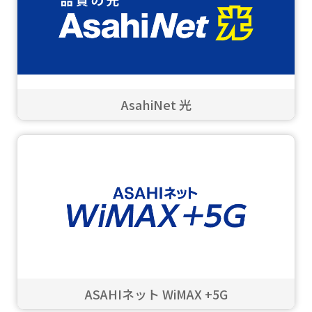
AsahiNet 光
ASAHIネット WiMAX +5G