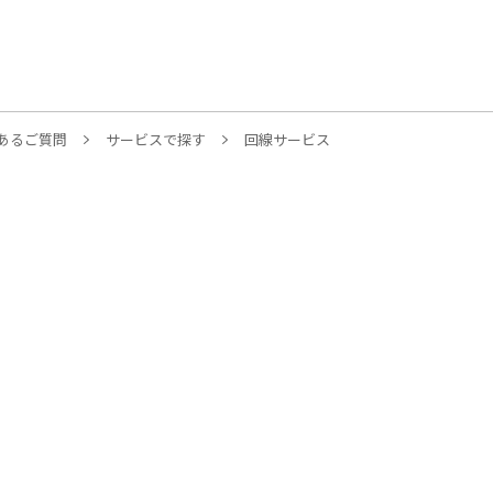
あるご質問
サービスで探す
回線サービス
モバイル
各種サー
光
格安SIM
接続サー
WiMAX
オプショ