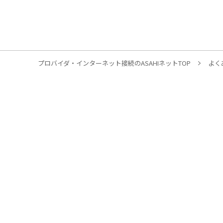
プロバイダ・インターネット接続のASAHIネットTOP
よく
個人のお客様
光回線
AsahiNet 光
ASAHIネット ドコモ
AsahiNet 光 クロスコース
フレッツ 光クロス