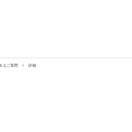
あるご質問
詳細
モバイル
各種サー